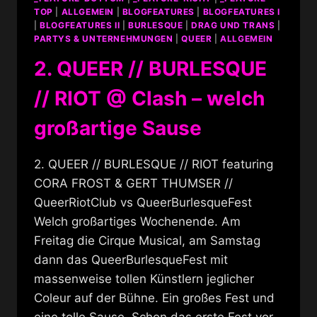
TOP
|
ALLGEMEIN
|
BLOGFEATURES
|
BLOGFEATURES I
|
BLOGFEATURES II
|
BURLESQUE
|
DRAG UND TRANS
|
PARTYS & UNTERNEHMUNGEN
|
QUEER
|
ALLGEMEIN
2. QUEER // BURLESQUE
// RIOT @ Clash – welch
großartige Sause
2. QUEER // BURLESQUE // RIOT featuring
CORA FROST & GERT THUMSER //
QueerRiotClub vs QueerBurlesqueFest
Welch großartiges Wochenende. Am
Freitag die Cirque Musical, am Samstag
dann das QueerBurlesqueFest mit
massenweise tollen Künstlern jeglicher
Coleur auf der Bühne. Ein großes Fest und
eine tolle Sause. Schon das erste Fest vor