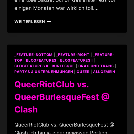
einigen Monaten war wirklich toll….
2.
WEITERLESEN
QUEER
//
BURLESQUE
//
RIOT
_FEATURE-BOTTOM
|
_FEATURE-RIGHT
|
_FEATURE-
@
TOP
|
BLOGFEATURES
|
BLOGFEATURES I
|
CLASH
BLOGFEATURES II
|
BURLESQUE
|
DRAG UND TRANS
|
–
PARTYS & UNTERNEHMUNGEN
|
QUEER
|
ALLGEMEIN
WELCH
QueerRiotClub vs.
GROSSARTIGE S
AUSE
QueerBurlesqueFest @
Clash
QueerRiotClub vs. QueerBurlesqueFest @
Clash Ich bin ja einer gewissen Portion