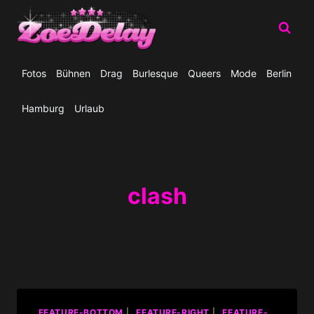
Zum
Inhalt
springen
Fotos
Bühnen
Drag
Burlesque
Queers
Mode
Berlin
Hamburg
Urlaub
clash
_FEATURE-BOTTOM
|
_FEATURE-RIGHT
|
_FEATURE-