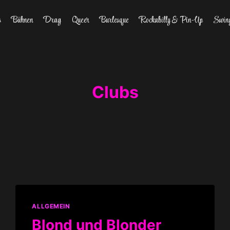
s
Bühnen
Drag
Queer
Burlesque
Rockabilly & Pin-Up
Swin
Clubs
ALLGEMEIN
Blond und Blonder