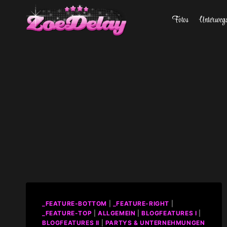
Zum
Fotos
Unterweg
Inhalt
springen
_FEATURE-BOTTOM
|
_FEATURE-RIGHT
|
_FEATURE-TOP
|
ALLGEMEIN
|
BLOGFEATURES I
|
BLOGFEATURES II
|
PARTYS & UNTERNEHMUNGEN