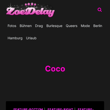
Zum
Inhalt
springen
Fotos
Bühnen
Drag
Burlesque
Queers
Mode
Berlin
Hamburg
Urlaub
Coco
_FEATURE-BOTTOM
|
_FEATURE-RIGHT
|
_FEATURE-