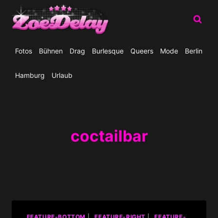
Zum
Inhalt
springen
Fotos
Bühnen
Drag
Burlesque
Queers
Mode
Berlin
Hamburg
Urlaub
coctailbar
_FEATURE-BOTTOM
|
_FEATURE-RIGHT
|
_FEATURE-