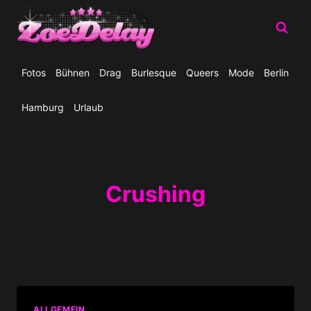
Zum
Inhalt
springen
Fotos
Bühnen
Drag
Burlesque
Queers
Mode
Berlin
Hamburg
Urlaub
Crushing
ALLGEMEIN