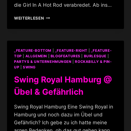
die Girl In A Hot Rod verabredet. Ab ins…
CRY
WEITERLESEN
BABIES
&
RUBINIA
@
GIAHR
_FEATURE-BOTTOM
|
_FEATURE-RIGHT
|
_FEATURE-
TOP
|
ALLGEMEIN
|
BLOGFEATURES
|
BURLESQUE
|
PARTYS & UNTERNEHMUNGEN
|
ROCKABILLY & PIN-
UP
|
SWING
Swing Royal Hamburg @
Übel & Gefährlich
Swing Royal Hamburg Eine Swing Royal in
Hamburg und noch dazu im Übel und
Gefährlich? Ich gebe zu ich hatte meine
argen Bedenken, ob das gut gehen kann.