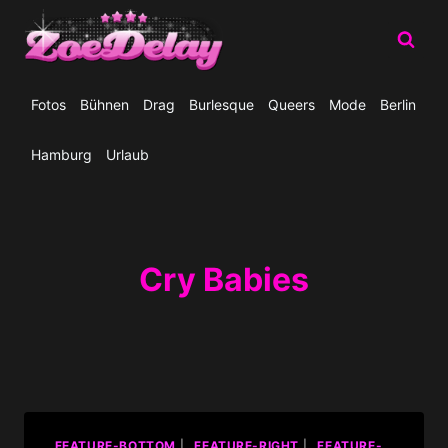
Zum
Inhalt
springen
Fotos
Bühnen
Drag
Burlesque
Queers
Mode
Berlin
Hamburg
Urlaub
Cry Babies
_FEATURE-BOTTOM
|
_FEATURE-RIGHT
|
_FEATURE-