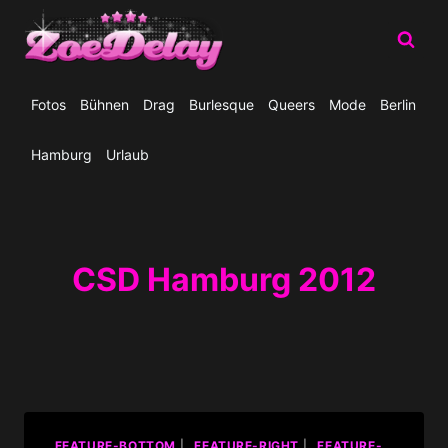
Zum
Inhalt
springen
Fotos
Bühnen
Drag
Burlesque
Queers
Mode
Berlin
Hamburg
Urlaub
CSD Hamburg 2012
_FEATURE-BOTTOM
|
_FEATURE-RIGHT
|
_FEATURE-