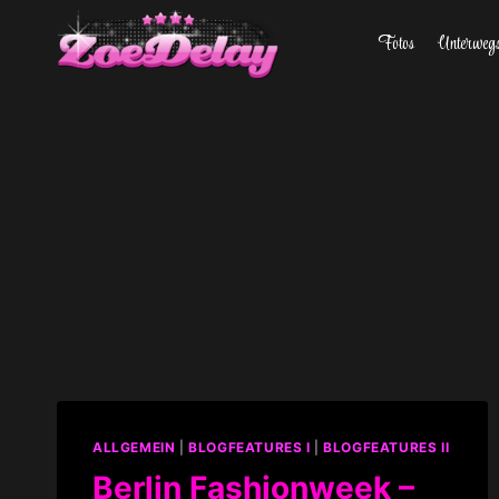
Zum
Fotos
Unterweg
Inhalt
springen
ALLGEMEIN
|
BLOGFEATURES I
|
BLOGFEATURES II
Berlin Fashionweek –