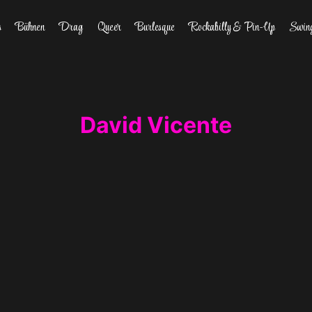
s
Bühnen
Drag
Queer
Burlesque
Rockabilly & Pin-Up
Swin
David Vicente