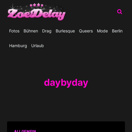
Zum
Inhalt
springen
Fotos
Bühnen
Drag
Burlesque
Queers
Mode
Berlin
Hamburg
Urlaub
daybyday
ALLGEMEIN