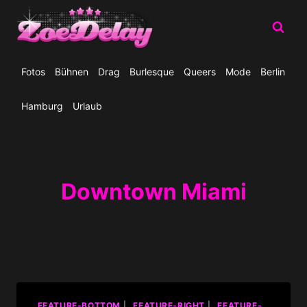
Zum
Inhalt
springen
Fotos
Bühnen
Drag
Burlesque
Queers
Mode
Berlin
Hamburg
Urlaub
Downtown Miami
_FEATURE-BOTTOM
|
_FEATURE-RIGHT
|
_FEATURE-