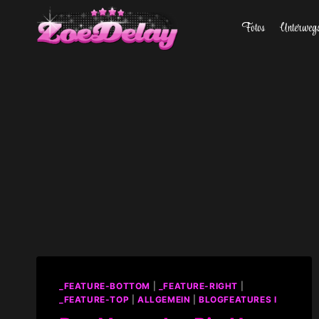
Zum
Fotos
Unterweg
Inhalt
springen
_FEATURE-BOTTOM
|
_FEATURE-RIGHT
|
_FEATURE-TOP
|
ALLGEMEIN
|
BLOGFEATURES I