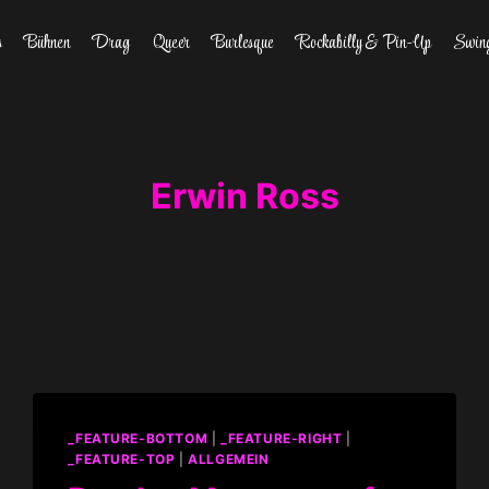
s
Bühnen
Drag
Queer
Burlesque
Rockabilly & Pin-Up
Swin
Erwin Ross
_FEATURE-BOTTOM
|
_FEATURE-RIGHT
|
_FEATURE-TOP
|
ALLGEMEIN