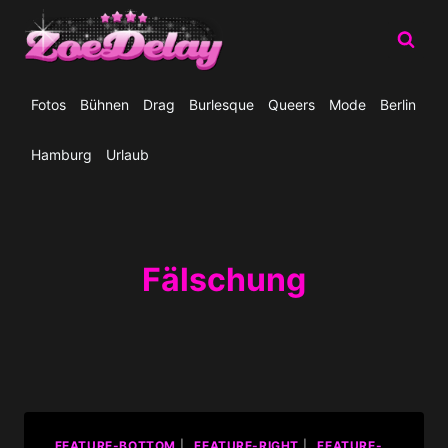
Zum
Inhalt
springen
Fotos
Bühnen
Drag
Burlesque
Queers
Mode
Berlin
Hamburg
Urlaub
Fälschung
_FEATURE-BOTTOM
|
_FEATURE-RIGHT
|
_FEATURE-