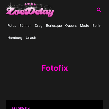
Zum
Inhalt
springen
Fotos
Bühnen
Drag
Burlesque
Queers
Mode
Berlin
Hamburg
Urlaub
Fotofix
ALLGEMEIN