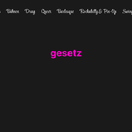
s
Bühnen
Drag
Queer
Burlesque
Rockabilly & Pin-Up
Swin
gesetz