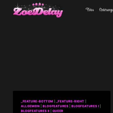
Zum
Fotos
Unterweg
Inhalt
springen
_FEATURE-BOTTOM
|
_FEATURE-RIGHT
|
ALLGEMEIN
|
BLOGFEATURES
|
BLOGFEATURES I
|
BLOGFEATURES II
|
QUEER