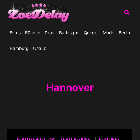
Zum
Inhalt
springen
Fotos
Bühnen
Drag
Burlesque
Queers
Mode
Berlin
Hamburg
Urlaub
Hannover
_FEATURE-BOTTOM
|
_FEATURE-RIGHT
|
_FEATURE-