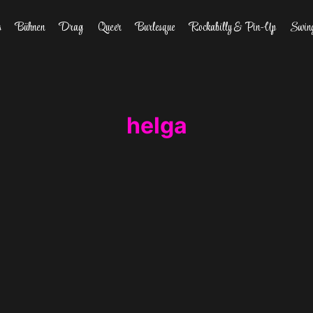
s
Bühnen
Drag
Queer
Burlesque
Rockabilly & Pin-Up
Swin
helga