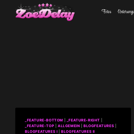
Zum
Fotos
Unterweg
Inhalt
springen
_FEATURE-BOTTOM
|
_FEATURE-RIGHT
|
_FEATURE-TOP
|
ALLGEMEIN
|
BLOGFEATURES
|
BLOGFEATURES I
|
BLOGFEATURES II