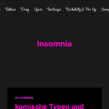
s
Bühnen
Drag
Queer
Burlesque
Rockabilly & Pin-Up
Swin
Insomnia
ALLGEMEIN
komische Typen und