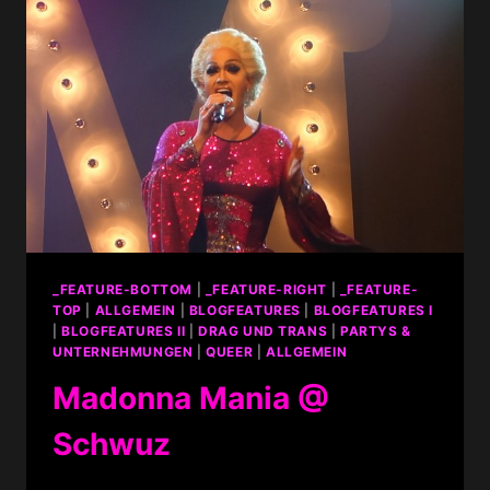
_FEATURE-BOTTOM
|
_FEATURE-RIGHT
|
_FEATURE-
TOP
|
ALLGEMEIN
|
BLOGFEATURES
|
BLOGFEATURES I
|
BLOGFEATURES II
|
DRAG UND TRANS
|
PARTYS &
UNTERNEHMUNGEN
|
QUEER
|
ALLGEMEIN
Madonna Mania @
Schwuz