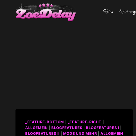
Zum
Fotos
Unterweg
Inhalt
springen
_FEATURE-BOTTOM
|
_FEATURE-RIGHT
|
ALLGEMEIN
|
BLOGFEATURES
|
BLOGFEATURES I
|
BLOGFEATURES II
|
MODE UND MEHR
|
ALLGEMEIN