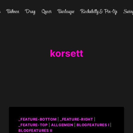
s
Bühnen
Drag
Queer
Burlesque
Rockabilly & Pin-Up
Swin
korsett
_FEATURE-BOTTOM
|
_FEATURE-RIGHT
|
_FEATURE-TOP
|
ALLGEMEIN
|
BLOGFEATURES I
|
BLOGFEATURES II