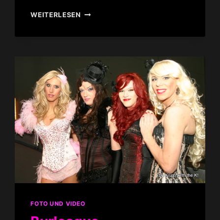
VINTAGE,
WEITERLESEN
BURLESQUE
UND
50ER
JAHRE
FRISUREN
VIDEOSHOOTING
I
FOTO UND VIDEO