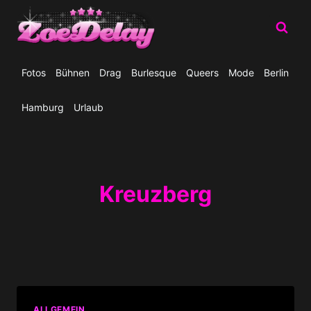
Zum
Inhalt
springen
Fotos
Bühnen
Drag
Burlesque
Queers
Mode
Berlin
Hamburg
Urlaub
Kreuzberg
ALLGEMEIN