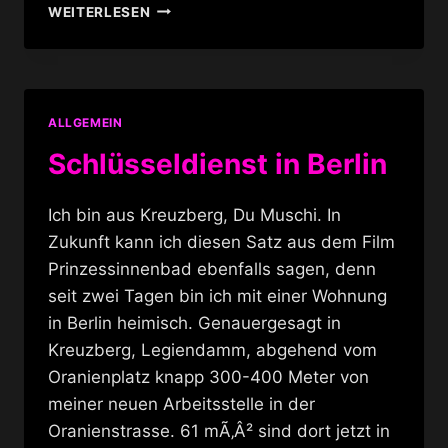
JUSTICE
WEITERLESEN
D.A.N.C.E
–
ART
BRUT
ST.PAULI
ALLGEMEIN
Schlüsseldienst in Berlin
Ich bin aus Kreuzberg, Du Muschi. In
Zukunft kann ich diesen Satz aus dem Film
Prinzessinnenbad ebenfalls sagen, denn
seit zwei Tagen bin ich mit einer Wohnung
in Berlin heimisch. Genauergesagt in
Kreuzberg, Legiendamm, abgehend vom
Oranienplatz knapp 300-400 Meter von
meiner neuen Arbeitsstelle in der
Oranienstrasse. 61 mÃ‚Â² sind dort jetzt in