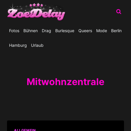
Zum
Inhalt
springen
Fotos
Bühnen
Drag
Burlesque
Queers
Mode
Berlin
Hamburg
Urlaub
Mitwohnzentrale
ALLGEMEIN