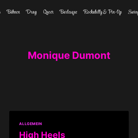
s
Bühnen
Drag
Queer
Burlesque
Rockabilly & Pin-Up
Swin
Monique Dumont
ALLGEMEIN
High Heels