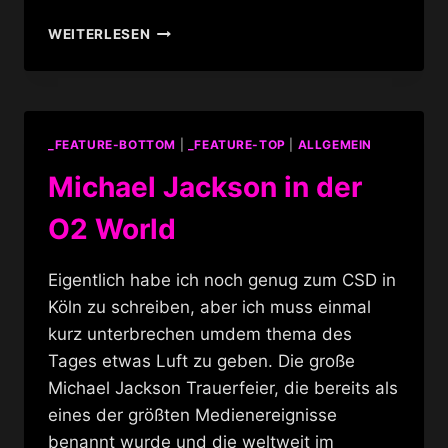
THE
WEITERLESEN
HIVES
@
KESSELHAUS
–
BECKS
_FEATURE-BOTTOM
|
_FEATURE-TOP
|
ALLGEMEIN
MUSIC
EXPERIENCE
Michael Jackson in der
TOUR
O2 World
Eigentlich habe ich noch genug zum CSD in
Köln zu schreiben, aber ich muss einmal
kurz unterbrechen umdem thema des
Tages etwas Luft zu geben. Die große
Michael Jackson Trauerfeier, die bereits als
eines der größten Medienereignisse
benannt wurde und die weltweit im