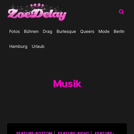
Zum
Inhalt
springen
Fotos
Bühnen
Drag
Burlesque
Queers
Mode
Berlin
Hamburg
Urlaub
Musik
_FEATURE-BOTTOM
|
_FEATURE-RIGHT
|
_FEATURE-