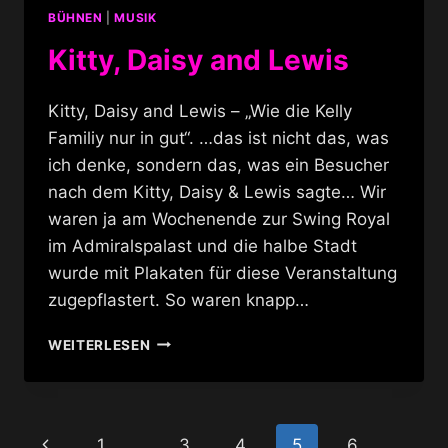
BÜHNEN
|
MUSIK
Kitty, Daisy and Lewis
Kitty, Daisy and Lewis – „Wie die Kelly
Familiy nur in gut“. …das ist nicht das, was
ich denke, sondern das, was ein Besucher
nach dem Kitty, Daisy & Lewis sagte… Wir
waren ja am Wochenende zur Swing Royal
im Admiralspalast und die halbe Stadt
wurde mit Plakaten für diese Veranstaltung
zugepflastert. So waren knapp…
KITTY,
WEITERLESEN
DAISY
AND
LEWIS
Seitennavigation
Vorherige
1
…
3
4
5
6