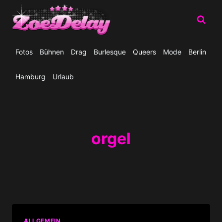
Zum
Inhalt
springen
Fotos
Bühnen
Drag
Burlesque
Queers
Mode
Berlin
Hamburg
Urlaub
orgel
ALLGEMEIN