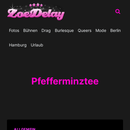
Zum
Inhalt
springen
Fotos
Bühnen
Drag
Burlesque
Queers
Mode
Berlin
Hamburg
Urlaub
Pfefferminztee
ALLGEMEIN