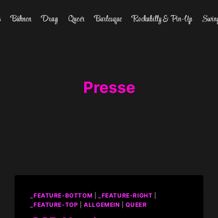
s
Bühnen
Drag
Queer
Burlesque
Rockabilly & Pin-Up
Swin
Presse
_FEATURE-BOTTOM
|
_FEATURE-RIGHT
|
_FEATURE-TOP
|
ALLGEMEIN
|
QUEER