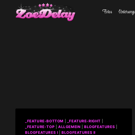
Zum
Fotos
Unterweg
Inhalt
springen
_FEATURE-BOTTOM
|
_FEATURE-RIGHT
|
_FEATURE-TOP
|
ALLGEMEIN
|
BLOGFEATURES
|
BLOGFEATURES I
|
BLOGFEATURES II