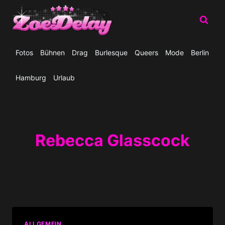
Zum
Inhalt
springen
Fotos
Bühnen
Drag
Burlesque
Queers
Mode
Berlin
Hamburg
Urlaub
Rebecca Glasscock
ALLGEMEIN