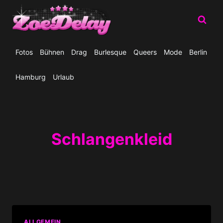
Zum
Inhalt
springen
Fotos
Bühnen
Drag
Burlesque
Queers
Mode
Berlin
Hamburg
Urlaub
Schlangenkleid
ALLGEMEIN