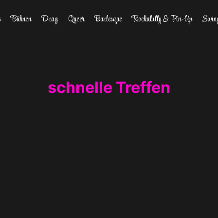
s
Bühnen
Drag
Queer
Burlesque
Rockabilly & Pin-Up
Swin
schnelle Treffen