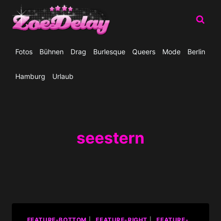
Zum
Inhalt
springen
Fotos
Bühnen
Drag
Burlesque
Queers
Mode
Berlin
Hamburg
Urlaub
seestern
_FEATURE-BOTTOM
|
_FEATURE-RIGHT
|
_FEATURE-