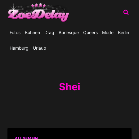
Zum
Inhalt
springen
Fotos
Bühnen
Drag
Burlesque
Queers
Mode
Berlin
Hamburg
Urlaub
Shei
ALLGEMEIN