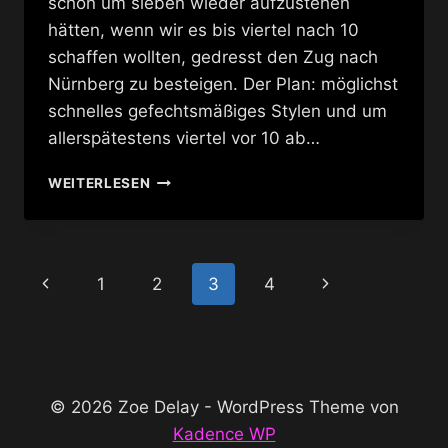
schon um sieben wieder aufzustehen
hätten, wenn wir es bis viertel nach 10
schaffen wollten, gedresst den Zug nach
Nürnberg zu besteigen. Der Plan: möglichst
schnelles gefechtsmäßiges Stylen und um
allerspätestens viertel vor 10 ab…
ZEITMANAGEMENT
WEITERLESEN
ODER
GLÜCK?
Seitennavigation
Vorherige
Nächste
1
2
3
4
Seite
Seite
© 2026 Zoe Delay - WordPress Theme von
Kadence WP