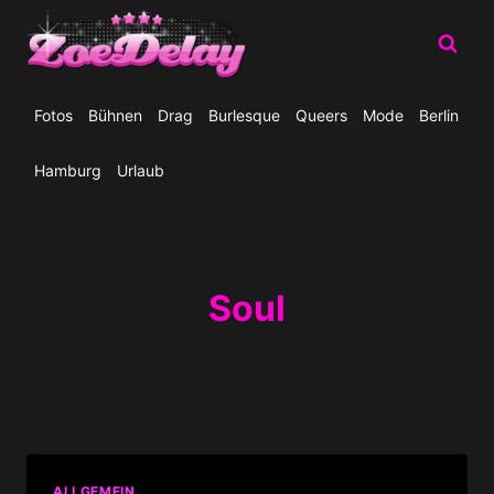
Zum
Inhalt
springen
Fotos
Bühnen
Drag
Burlesque
Queers
Mode
Berlin
Hamburg
Urlaub
Soul
ALLGEMEIN