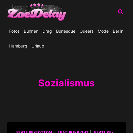
Zum
Inhalt
springen
Fotos
Bühnen
Drag
Burlesque
Queers
Mode
Berlin
Hamburg
Urlaub
Sozialismus
_FEATURE-BOTTOM
|
_FEATURE-RIGHT
|
_FEATURE-