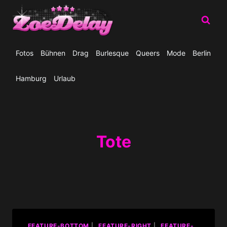
Zum
Inhalt
springen
Fotos
Bühnen
Drag
Burlesque
Queers
Mode
Berlin
Hamburg
Urlaub
Tote
_FEATURE-BOTTOM
|
_FEATURE-RIGHT
|
_FEATURE-