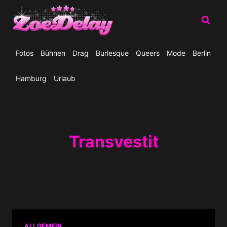
Zum
Inhalt
springen
Fotos
Bühnen
Drag
Burlesque
Queers
Mode
Berlin
Hamburg
Urlaub
Transvestit
ALLGEMEIN