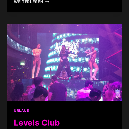
SING
WEITERLESEN
SING
THEATER
URLAUB
Levels Club