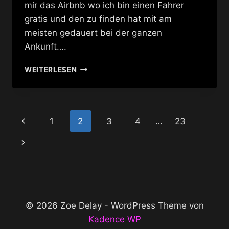
mir das Airbnb wo ich bin einen Fahrer
gratis und den zu finden hat mit am
meisten gedauert bei der ganzen
Ankunft….
HELLO
WEITERLESEN
BANGKOK
–
(AGAIN)
Seitennavigation
Vorherige
1
2
3
4
…
23
Seite
Nächste
Seite
© 2026 Zoe Delay - WordPress Theme von
Kadence WP