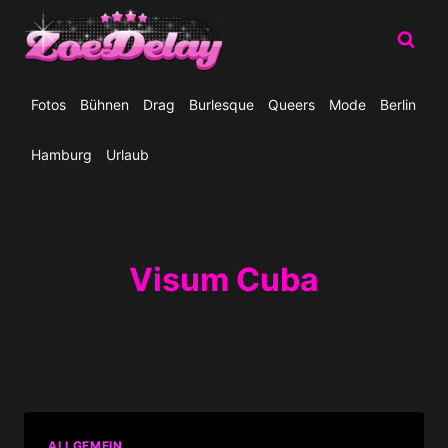
Zum
Inhalt
springen
Fotos
Bühnen
Drag
Burlesque
Queers
Mode
Berlin
Hamburg
Urlaub
Visum Cuba
ALLGEMEIN