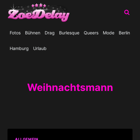
Zum
Inhalt
springen
Fotos
Bühnen
Drag
Burlesque
Queers
Mode
Berlin
Hamburg
Urlaub
Weihnachtsmann
ALLGEMEIN