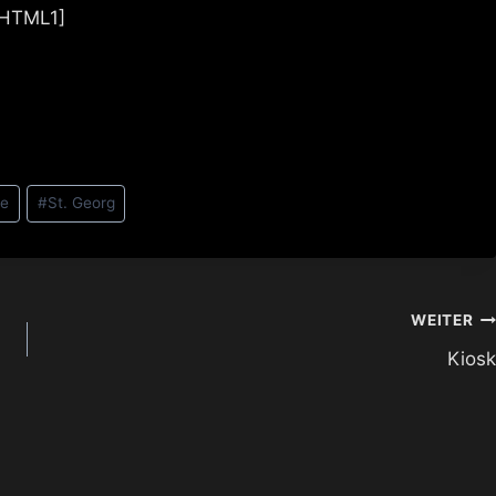
[HTML1]
he
#
St. Georg
WEITER
Kiosk