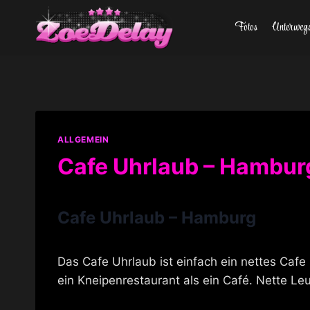
Zum
Fotos
Unterweg
Inhalt
springen
ALLGEMEIN
Cafe Uhrlaub – Hambur
Cafe Uhrlaub – Hamburg
Das Cafe Uhrlaub ist einfach ein nettes Caf
ein Kneipenrestaurant als ein Café. Nette Leu