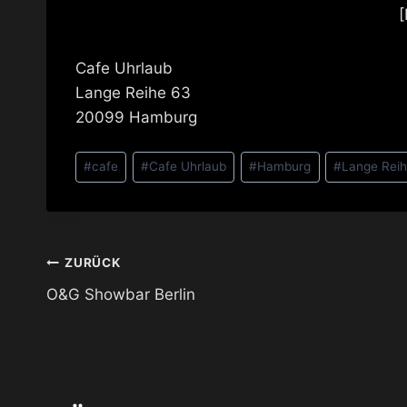
Cafe Uhrlaub
Lange Reihe 63
20099 Hamburg
Schlagworte:
#
cafe
#
Cafe Uhrlaub
#
Hamburg
#
Lange Rei
Beitragsnavigation
ZURÜCK
O&G Showbar Berlin