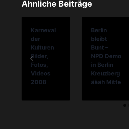
Ähnliche Beiträge
Karneval
Berlin
der
bleibt
Kulturen
Bunt –
Bilder,
NPD Demo
Fotos,
in Berlin
Videos
Kreuzberg
2008
äääh Mitte