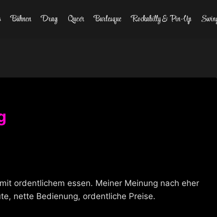
s
Bühnen
Drag
Queer
Burlesque
Rockabilly & Pin-Up
Swin
g
e mit ordentlichem essen. Meiner Meinung nach eher
te, nette Bedienung, ordentliche Preise.