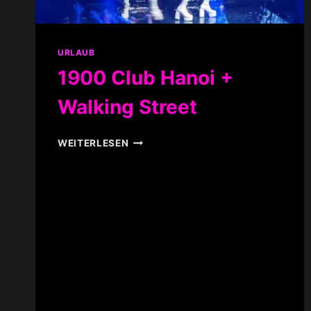
URLAUB
1900 Club Hanoi +
Walking Street
1900
WEITERLESEN
CLUB
HANOI
+
WALKING
STREET