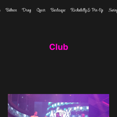
s
Bühnen
Drag
Queer
Burlesque
Rockabilly & Pin-Up
Swin
Club