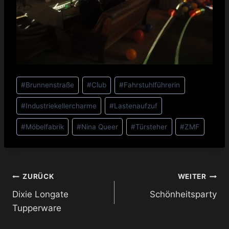
Schlagworte:
#
Brunnenstraße
#
Club
#
Fahrstuhlführerin
#
Industriekellercharme
#
Lastenaufzuf
#
Möbelfabrik
#
Nina Queer
#
Türsteher
#
ZMF
Beitragsnavigation
ZURÜCK
WEITER
Dixie Longate
Schönheitsparty
Tupperware