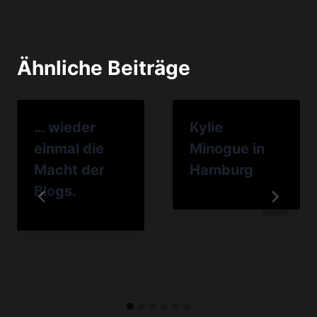
Ähnliche Beiträge
… wieder
Kylie
einmal die
Minogue in
Macht der
Hamburg
Blogs.