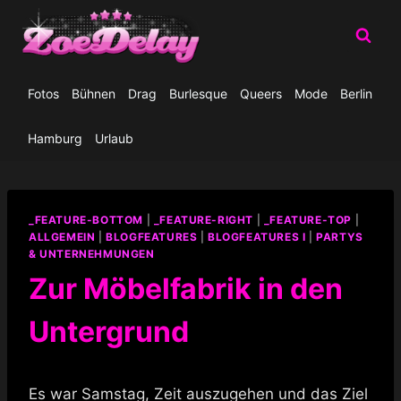
Zum
Inhalt
springen
Fotos
Bühnen
Drag
Burlesque
Queers
Mode
Berlin
Hamburg
Urlaub
_FEATURE-BOTTOM
|
_FEATURE-RIGHT
|
_FEATURE-TOP
|
ALLGEMEIN
|
BLOGFEATURES
|
BLOGFEATURES I
|
PARTYS
& UNTERNEHMUNGEN
Zur Möbelfabrik in den
Untergrund
Es war Samstag, Zeit auszugehen und das Ziel