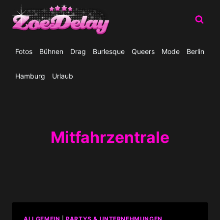
Zum
Inhalt
springen
Fotos
Bühnen
Drag
Burlesque
Queers
Mode
Berlin
Hamburg
Urlaub
Mitfahrzentrale
ALLGEMEIN
|
PARTYS & UNTERNEHMUNGEN