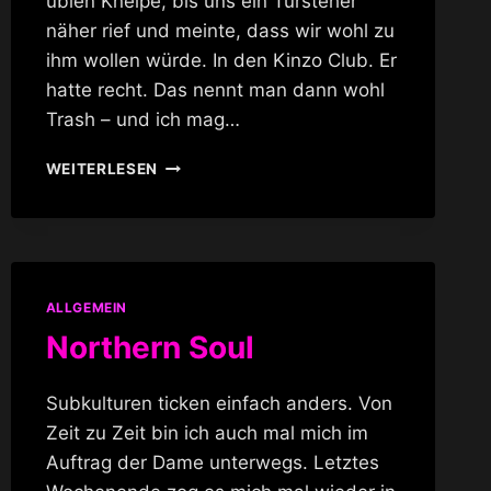
üblen Kneipe, bis uns ein Tursteher
näher rief und meinte, dass wir wohl zu
ihm wollen würde. In den Kinzo Club. Er
hatte recht. Das nennt man dann wohl
Trash – und ich mag…
AFTER
WEITERLESEN
AUA
IM
KINZO
CLUB
ALLGEMEIN
Northern Soul
Subkulturen ticken einfach anders. Von
Zeit zu Zeit bin ich auch mal mich im
Auftrag der Dame unterwegs. Letztes