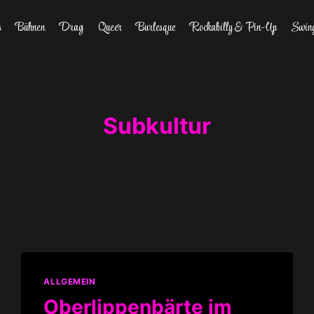
s
Bühnen
Drag
Queer
Burlesque
Rockabilly & Pin-Up
Swin
Subkultur
ALLGEMEIN
Oberlippenbärte im