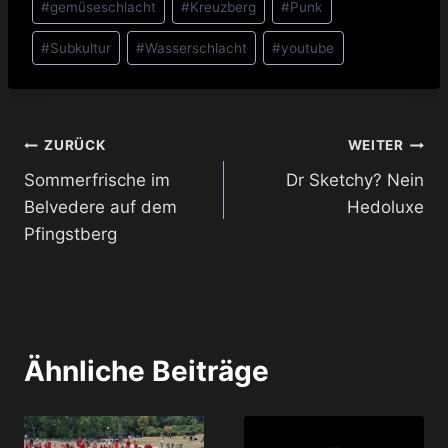
#
gemüseschlacht
#
Kreuzberg
#
Punk
#
Subkultur
#
Wasserschlacht
#
youtube
Beitragsnavigation
ZURÜCK
WEITER
Sommerfrische im
Dr Sketchy? Nein
Belvedere auf dem
Hedoluxe
Pfingstberg
Ähnliche Beiträge