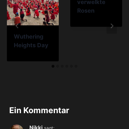
verwelkte
Rosen
Wuthering
Heights Day
Ein Kommentar
Nikki
sagt: