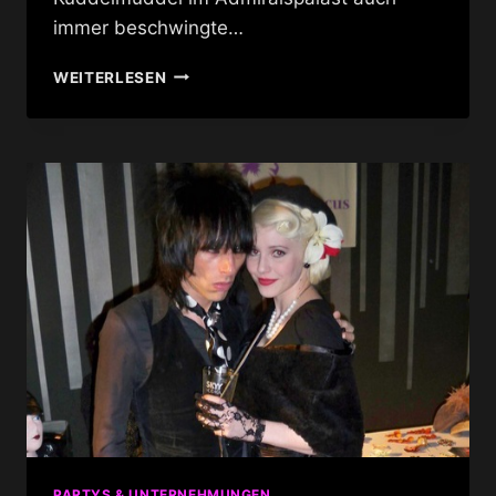
immer beschwingte…
SWING
WEITERLESEN
&
JIVE
NIGHT
@
BEBOP
PARTYS & UNTERNEHMUNGEN