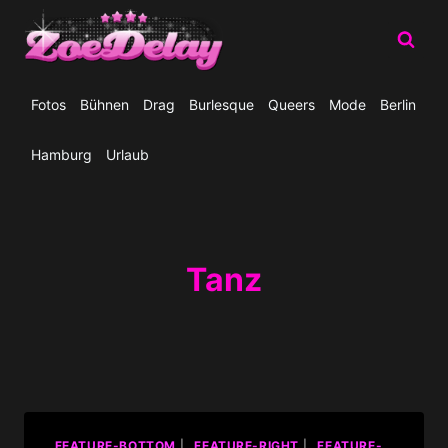
Zum
Inhalt
springen
Fotos
Bühnen
Drag
Burlesque
Queers
Mode
Berlin
Hamburg
Urlaub
Tanz
_FEATURE-BOTTOM
|
_FEATURE-RIGHT
|
_FEATURE-