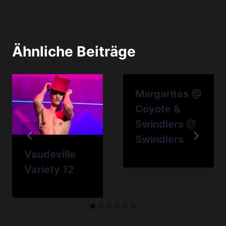
Ähnliche Beiträge
Margaritas @
Coyote &
Swindlers @
Swindlers
Vaudeville
Variety 12