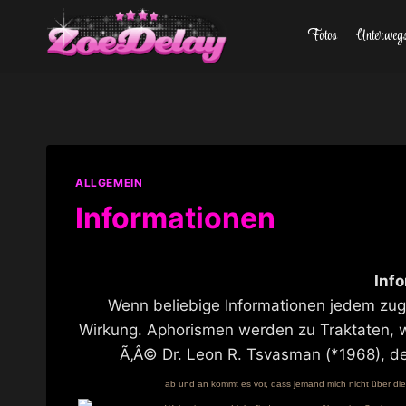
Zum
Fotos
Unterweg
Inhalt
springen
ALLGEMEIN
Informationen
Inf
Wenn beliebige Informationen jedem zug
Wirkung. Aphorismen werden zu Traktaten, w
Ã‚Â© Dr. Leon R. Tsvasman (*1968), de
ab und an kommt es vor, dass jemand mich nicht über die