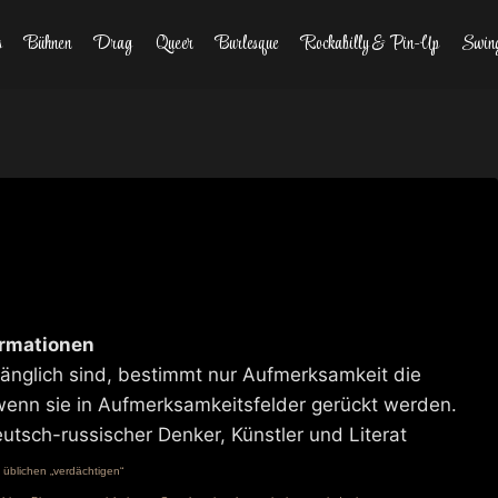
s
Bühnen
Drag
Queer
Burlesque
Rockabilly & Pin-Up
Swin
ormationen
änglich sind, bestimmt nur Aufmerksamkeit die
enn sie in Aufmerksamkeitsfelder gerückt werden.
utsch-russischer Denker, Künstler und Literat
 üblichen „verdächtigen“