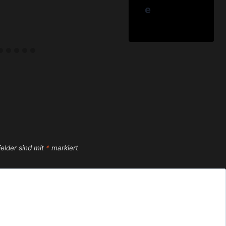
e
Felder sind mit
*
markiert