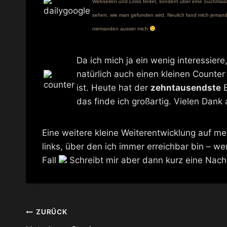
Webseiten und Links findet, sondern über eine Suchmasch
sehen, wie man gefunden wird. Neulich fand mich jemand
niemanden ausser mich
Da ich mich ja ein wenig interessier
natürlich auch einen kleinen Counter
ist. Heute hat der
zehntausendste
B
das finde ich großartig. Vielen Dank
Eine weitere kleine Weiterentwicklung auf me
links, über den ich immer erreichbar bin – w
Fall
Schreibt mir aber dann kurz eine Nachr
Beitragsnavigation
ZURÜCK