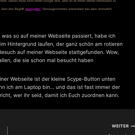
ine. Dieses muss nicht immer Google sein, aber es ist immer wieder interessant zu
 über den Begriff
„trannygirls“
. Genaugenommen interessiert das aber vermutlich
e, was so auf meiner Webseite passiert, habe ich
 im Hintergrund laufen, der ganz schön am rotieren
esuch auf meiner Webseite stattgefunden. Wow,
 allen, die sie schon mal besucht haben
iner Webseite ist der kleine Scype-Button unten
enn ich am Laptop bin… und das ist fast immer der
icht, wer ihr seid, damit ich Euch zuordnen kann.
WEITER