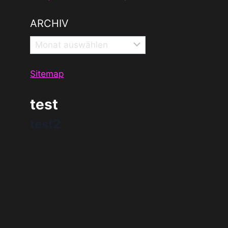
ARCHIV
Archiv
Sitemap
test
Searchphr
CSD
test2
ases
Hamburg –
Hallo
Regengott
?