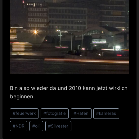
Bin also wieder da und 2010 kann jetzt wirklich
beginnen
Schlagworte:
#
feuerwerk
#
fotografie
#
Hafen
#
kameras
#
NDR
#
olli
#
Silvester