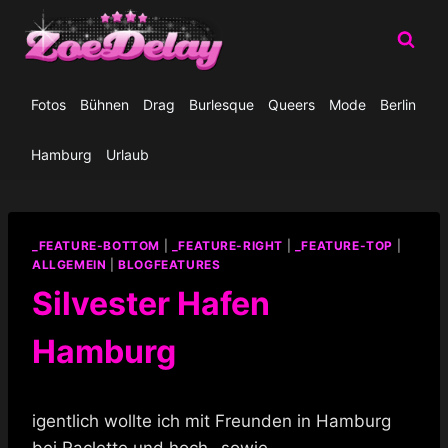
Zum
Inhalt
springen
Fotos
Bühnen
Drag
Burlesque
Queers
Mode
Berlin
Hamburg
Urlaub
_FEATURE-BOTTOM
|
_FEATURE-RIGHT
|
_FEATURE-TOP
|
ALLGEMEIN
|
BLOGFEATURES
Silvester Hafen
Hamburg
igentlich wollte ich mit Freunden in Hamburg
bei Raclette und hoch- sowie