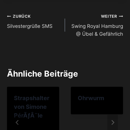
Beitragsnavigation
ZURÜCK
WEITER
Silvestergrüße SMS
Swing Royal Hamburg
@ Übel & Gefährlich
Ähnliche Beiträge
Strapshalter
Ohrwurm
von Simone
PérÃƒÂ¨le