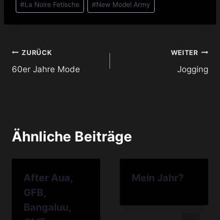
#
La Noire Fetische
#
New Model Army
Beitragsnavigation
ZURÜCK
WEITER
60er Jahre Mode
Jogging
Ähnliche Beiträge
After Aua,
Mein Jahr?
GFB,
Bangaluu,