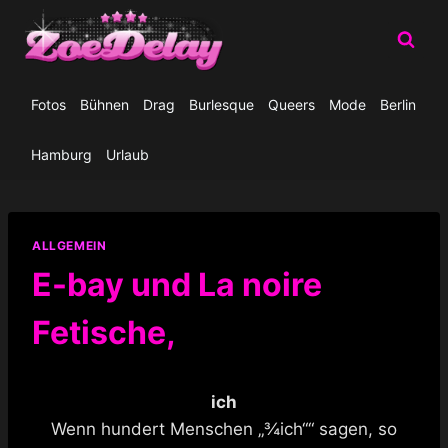
Zum
Inhalt
springen
Fotos
Bühnen
Drag
Burlesque
Queers
Mode
Berlin
Hamburg
Urlaub
ALLGEMEIN
E-bay und La noire
Fetische,
ich
Wenn hundert Menschen „¾ich““ sagen, so