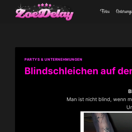
Zum
Fotos
Unterweg
Inhalt
springen
PARTYS & UNTERNEHMUNGEN
Blindschleichen auf d
B
Man ist nicht blind, wenn 
U