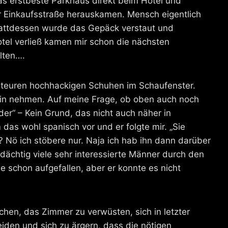
s erstbeste Parkhaus direkt beim Hotel und
er Einkaufsstraße herauskamen. Mensch eigentlich
Stattdessen wurde das Gepäck verstaut und
tel verließ kamen mir schon die nächsten
lten….
 teuren hochhackigen Schuhen im Schaufenster.
ein nehmen. Auf meine Frage, ob oben auch noch
ider“ – Kein Grund, das nicht auch näher in
s wohl spanisch vor und er folgte mir. „Sie
 Nö ich stöbere nur. Naja ich hab ihn dann darüber
ächtig viele sehr interessierte Männer durch den
 schon aufgefallen, aber er konnte es nicht
hen, das Zimmer zu verwüsten, sich in letzter
eiden und sich zu ärgern, dass die nötigen