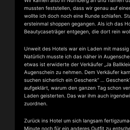
Wir kamen also in Nürnberg an und namen da
mussten feststellen, dass wir genau auf ein
wollte ich doch noch eine Runde schlafen. 
ersteinmal shoppen gegangen. Als ich das Ho
Beautycaseträger entgegen, die dort rein wol
Unweit des Hotels war ein Laden mit massig
Natürlich musste ich das näher in Augensch
etwas ist erwiderte der Verkäufer „Ja Ballkle
Augenschein zu nehmen. Dem Verkäufer kam da
suchen sicherlich ein Geschenk“ … Geschenk?
aufgeklärt, warum den ganzen Tag schon verd
Laden geisterten. Das war ihm auch irgendwie
zuordnen.
Zurück ins Hotel um sich langsam fertigzumac
Minute noch für ein anderes Outfit zu entsch