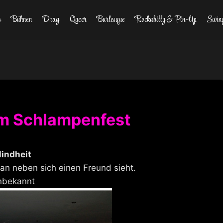
s
Bühnen
Drag
Queer
Burlesque
Rockabilly & Pin-Up
Swin
em Schlampenfest
lindheit
man neben sich einen Freund sieht.
nbekannt